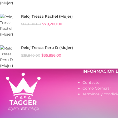
Reloj Tressa Rachel (Mujer)
$
79,200.00
$
88,000.00
Reloj Tressa Peru D (Mujer)
$
35,856.00
$
39,840.00
INFORMACION 
Contacto
Como Comprar
Términos y condici