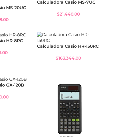
Calculadora Casio MS-7UC
sio MS-20UC
$
21,440.00
8.00
sio HR-8RC
Calculadora Casio HR-150RC
6.00
$
163,344.00
sio GX-120B
0.00