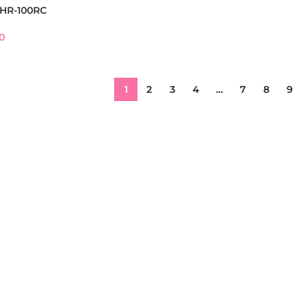
 HR-100RC
00
1
2
3
4
…
7
8
9