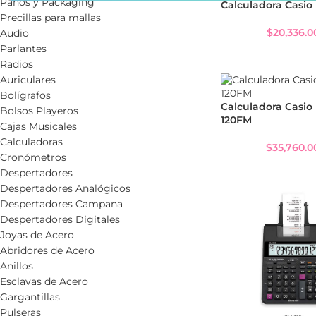
Paños y Packaging
Calculadora Casio
Precillas para mallas
$
20,336.0
Audio
Parlantes
Radios
Auriculares
Bolígrafos
Calculadora Casio
Bolsos Playeros
120FM
Cajas Musicales
Calculadoras
$
35,760.0
Cronómetros
Despertadores
Despertadores Analógicos
Despertadores Campana
Despertadores Digitales
Joyas de Acero
Abridores de Acero
Anillos
Esclavas de Acero
Gargantillas
Pulseras