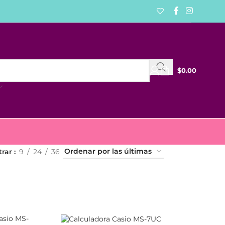
$
0.00
trar
9
24
36