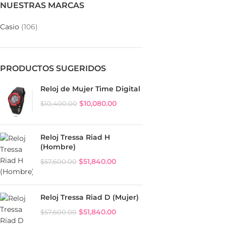
NUESTRAS MARCAS
Casio
(106)
PRODUCTOS SUGERIDOS
Reloj de Mujer Time Digital
$
10,080.00
$
10,400.00
Reloj Tressa Riad H
(Hombre)
$
51,840.00
$
57,600.00
Reloj Tressa Riad D (Mujer)
$
51,840.00
$
57,600.00