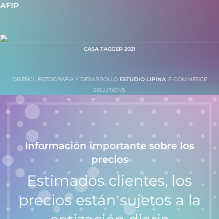
AFIP
CASA TAGGER
2021
DISEÑO , FOTOGRAFIA Y DESARROLLO
ESTUDIO LIPINA
. E-COMMERCE
SOLUTIONS.
Información importante sobre los
precios
Estimados clientes, los
precios están sujetos a la