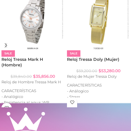
SALE
SALE
Reloj Tressa Mark H
Reloj Tressa Doly (Mujer)
(Hombre)
$
53,280.00
$
59,200.00
$
35,856.00
$
39,840.00
Reloj de Mujer Tressa Doly
Reloj de Hombre Tressa Mark H
CARACTERÍSTICAS
CARACTERÍSTICAS
- Análogico
- Analógico
- Strass
- Resistencia al agua: WR
- Cuadrante decorado
- Caja de metal
- Caja de metal
- Malla de metal
- Malla tejida de metal